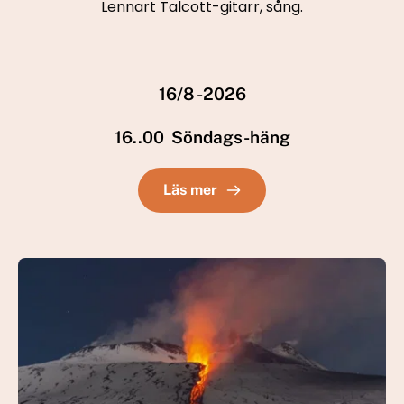
Lennart Talcott-gitarr, sång.
16/8 -2026
16..00  Söndags-häng
Läs mer