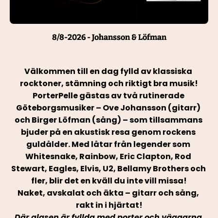
8/8-2026 - Johansson & Löfman
Välkommen till en dag fylld av klassiska 
rocktoner, stämning och riktigt bra musik!
PorterPelle gästas av två rutinerade 
Göteborgsmusiker – Ove Johansson (gitarr) 
och Birger Löfman (sång) – som tillsammans 
bjuder på en akustisk resa genom rockens 
guldålder. Med låtar från legender som 
Whitesnake, Rainbow, Eric Clapton, Rod 
Stewart, Eagles, Elvis, U2, Bellamy Brothers och 
fler, blir det en kväll du inte vill missa!
Naket, avskalat och äkta – gitarr och sång, 
rakt in i hjärtat!
Där glasen är fyllda med porter och väggarna 