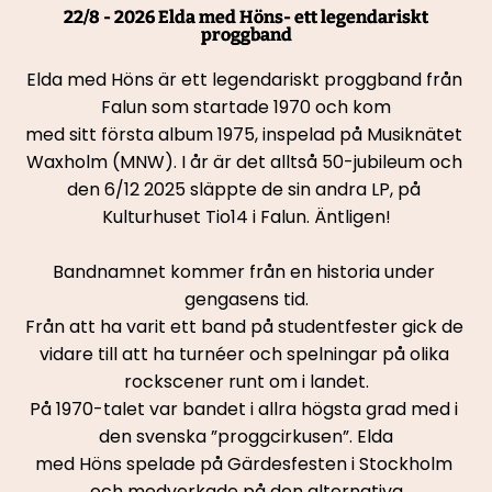
22/8 - 2026 Elda med Höns- ett legendariskt
proggband
Elda med Höns är ett legendariskt proggband från 
Falun som startade 1970 och kom
med sitt första album 1975, inspelad på Musiknätet 
Waxholm (MNW). I år är det alltså 50-jubileum och 
den 6/12 2025 släppte de sin andra LP, på 
Kulturhuset Tio14 i Falun. Äntligen!
Bandnamnet kommer från en historia under 
gengasens tid.
Från att ha varit ett band på studentfester gick de 
vidare till att ha turnéer och spelningar på olika 
rockscener runt om i landet.
På 1970-talet var bandet i allra högsta grad med i 
den svenska ”proggcirkusen”. Elda
med Höns spelade på Gärdesfesten i Stockholm 
och medverkade på den alternativa