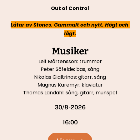
Out of Control
Låtar av Stones. Gammalt och nytt. Högt och 
lågt.
Musiker
Leif Mårtensson: trummor
Peter Söfelde: bas, sång
Nikolas Gialtrinos: gitarr, sång
Magnus Karemyr: klaviatur
Thomas Landahl: sång, gitarr, munspel
30/8-2026
16:00