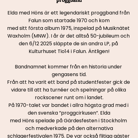
proggband
Elda med Höns är ett legendariskt proggband från 
Falun som startade 1970 och kom
med sitt första album 1975, inspelad på Musiknätet 
Waxholm (MNW). I år är det alltså 50-jubileum och 
den 6/12 2025 släppte de sin andra LP, på 
Kulturhuset Tio14 i Falun. Äntligen!
Bandnamnet kommer från en historia under 
gengasens tid.
Från att ha varit ett band på studentfester gick de 
vidare till att ha turnéer och spelningar på olika 
rockscener runt om i landet.
På 1970-talet var bandet i allra högsta grad med i 
den svenska ”proggcirkusen”. Elda
med Höns spelade på Gärdesfesten i Stockholm 
och medverkade på den alternativa
schlagerfestivalen 1975. De var också flitiga gäster 