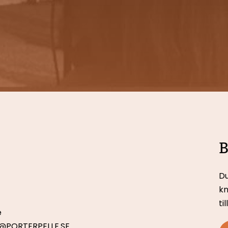
B
Du
kn
ti
e
O@PORTERPELLE.SE