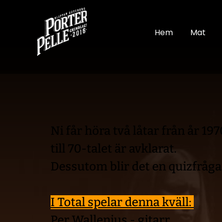
Hem
Mat
Ni får höra två låtar från år 1970
till 70-talet är avklarat. 
Dessutom blir det en quizfråga 
I Total spelar denna kväll: 
Per Wallenius - gitarr