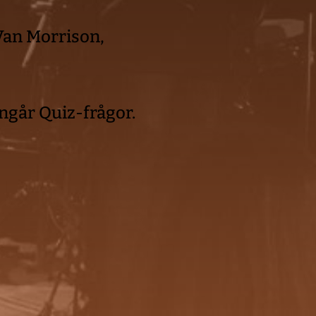
Van Morrison, 
ingår Quiz-frågor.