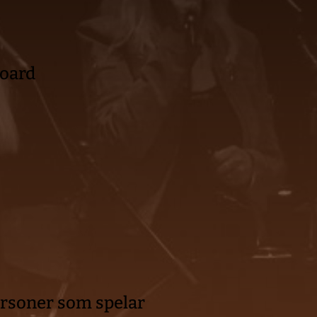
board
ersoner som spelar 