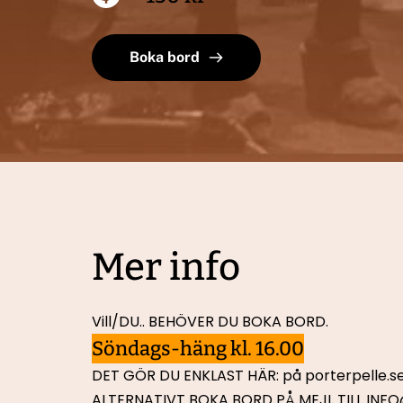
Boka bord
Mer info
Vill/DU.. BEHÖVER DU BOKA BORD.
Söndags-häng kl. 16.00
DET GÖR DU ENKLAST HÄR: på porterpelle.s
ALTERNATIVT BOKA BORD PÅ MEJL TILL
 INF