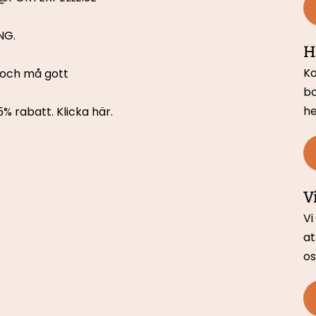
NG.
H
Ko
, och må gott
bo
he
5% rabatt. 
Klicka här.
V
Vi
at
os