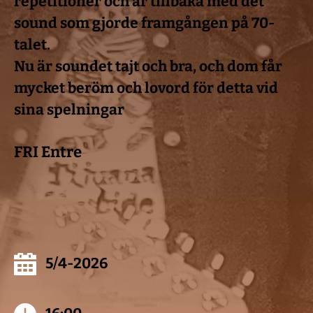
repetitioner och är tillbaka med det 
sound som gjorde framgången på 70-
talet.
Nu är soundet tajt och bra, och dom får 
mycket beröm och lovord för detta vid 
sina spelningar 
FRI Entre 
5/4-2026