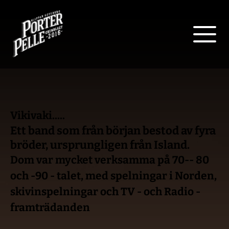
Vikivaki..... 
Ett band som från början bestod av fyra 
bröder, ursprungligen från Island.
Dom var mycket verksamma på 70-- 80 
och -90 - talet, med spelningar i Norden, 
skivinspelningar och TV - och Radio - 
framträdanden