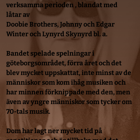
verksamma perioden , blandat med 
låtar av
Doobie Brothers, Johnny och Edgar 
Winter och Lynyrd Skynyrd bl. a.
Bandet spelade spelningar i 
göteborgsområdet, förra året och det 
blev mycket uppskattat, inte minst av de 
människor som kom ihåg musiken och 
har minnen förknippade med den, men 
även av yngre människor som tycker om 
70-tals musik.
Dom har lagt ner mycket tid på 