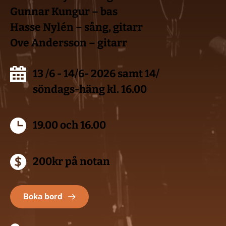
Gunnar Kungur – bas
Hasse Nylén – sång, gitarr
Ove Andersson – gitarr
13 /6 - 14/6- 2026 samt 14/ 
söndags-häng kl. 16.00
19.00 och 16.00
200kr på notan
Boka bord