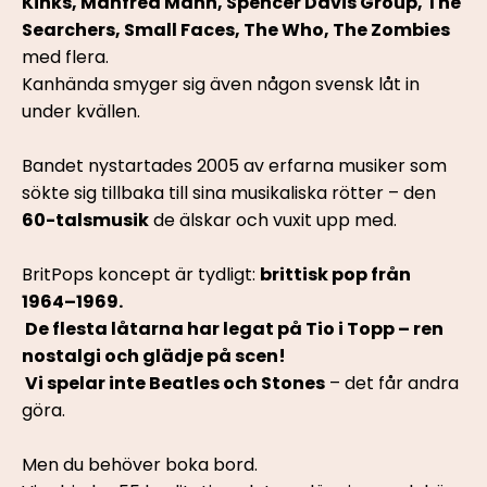
Kinks, Manfred Mann, Spencer Davis Group, The 
Searchers, Small Faces, The Who, The Zombies
med flera.
Kanhända smyger sig även någon svensk låt in 
under kvällen.
Bandet nystartades 2005 av erfarna musiker som 
sökte sig tillbaka till sina musikaliska rötter – den 
60-talsmusik
 de älskar och vuxit upp med.
BritPops koncept är tydligt: 
brittisk pop från 
1964–1969.
 De flesta låtarna har legat på Tio i Topp – ren 
nostalgi och glädje på scen!
 Vi spelar inte Beatles och Stones
 – det får andra 
göra.
Men du behöver boka bord.