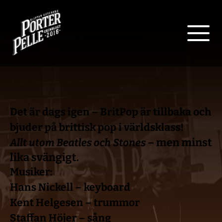
Det är dags igen – 
BritPop
 är tillbaka och 
bjuder på brittisk pop i världsklass!
 – men minst 
Allt utom Beatles och Stones
lika svängigt.
Musiker:
Hans Nickell – keyboard
Kent Helgesen – trummor
Staffan Höjer – sång