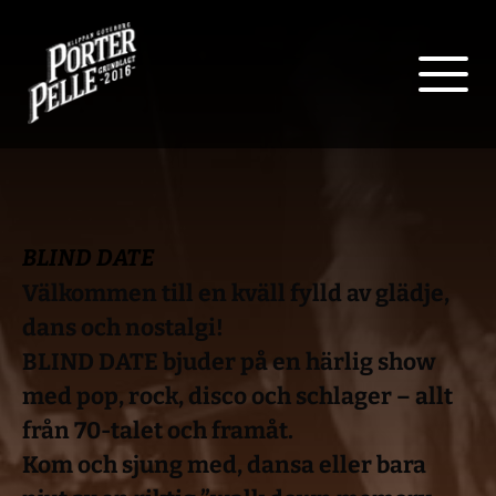
BLIND DATE
Välkommen till en kväll fylld av glädje, 
dans och nostalgi!
BLIND DATE bjuder på en härlig show 
med pop, rock, disco och schlager – allt 
från 70-talet och framåt.
Kom och sjung med, dansa eller bara 