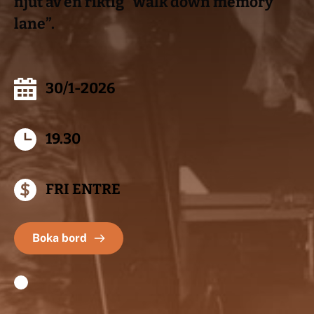
njut av en riktig ”walk down memory 
lane”.
30/1-2026
19.30
FRI ENTRE
Boka bord