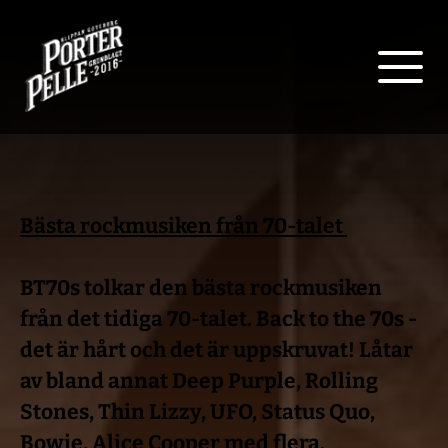
Bästa rockmusiken från 70-talet 
BT70s tolkar den bästa rockmusiken 
från det tidiga 70-talet. Back to the 70s - 
det är hårt och det är uppskruvat! Låtar 
av bland annat Deep Purple, Rolling 
Stones, Thin Lizzy, UFO, Status Quo, 
Bowie, Alice Cooper med flera. 