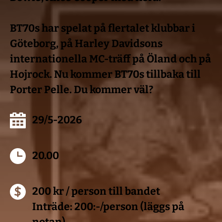
BT70s har spelat på flertalet klubbar i 
Göteborg, på Harley Davidsons 
internationella MC-träff på Öland och på 
Hojrock. Nu kommer BT70s tillbaka till 
Porter Pelle. Du kommer väl?
29/5-2026
20.00
200 kr / person till bandet 
Inträde: 200:-/person (läggs på 