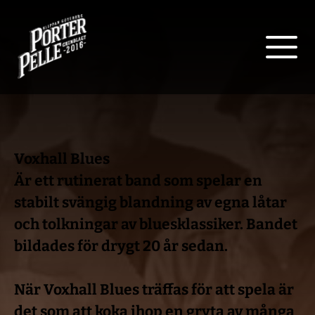
Voxhall Blues
Är ett rutinerat band som spelar en 
stabilt svängig blandning av egna låtar 
och tolkningar av bluesklassiker. Bandet 
bildades för drygt 20 år sedan.
När Voxhall Blues träffas för att spela är 
det som att koka ihop en gryta av många 