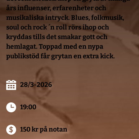
års influenser, erfarenheter och 
musikaliska intryck. Blues, folkmusik, 
soul och rock ´n roll rörs ihop och 
kryddas tills det smakar gott och 
hemlagat. Toppad med en nypa 
publikstöd får grytan en extra kick.
28/3-2026
19:00
150 kr på notan