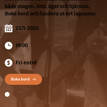
både magen, örat, ögat och hjärnan.
Boka bord och fundera ut ert lagnamn
22/1-2025
19:00
Fri entré
Boka bord