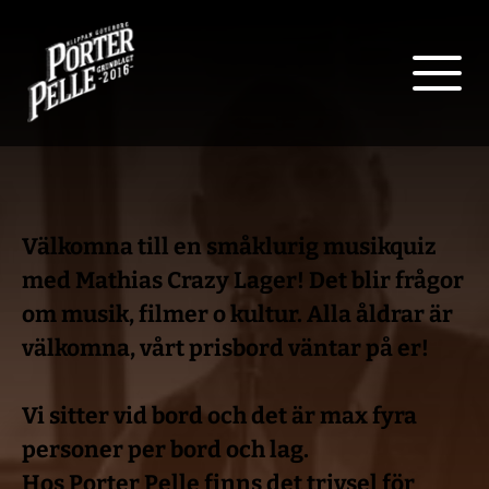
Välkomna till en småklurig musikquiz 
med Mathias Crazy Lager! Det blir frågor 
om musik, filmer o kultur. Alla åldrar är 
välkomna, vårt prisbord väntar på er!
Vi sitter vid bord och det är max fyra 
personer per bord och lag. 
Hos Porter Pelle finns det trivsel för 