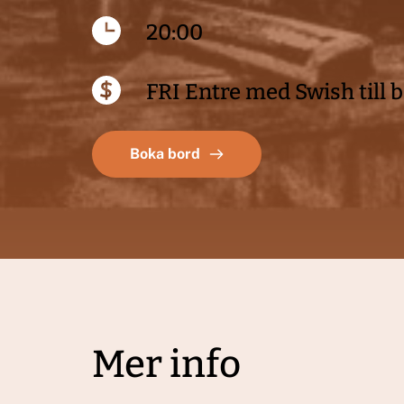
20:00
FRI Entre med Swish till 
Boka bord
Mer info