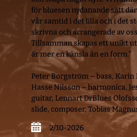
för bluesen nydanande sätt där v
vår samtid i det lilla och i det st
skrivna och arrangerade av oss
Tillsamman skapas ett unikt ut
är mer en känsla än en form.” 
Peter Borgström – bass, Karin R
Hasse Nilsson – harmonica, Je
guitar, Lennart DrBlues Olofsson
slide, composer, Tobias Magn
2/10-2026