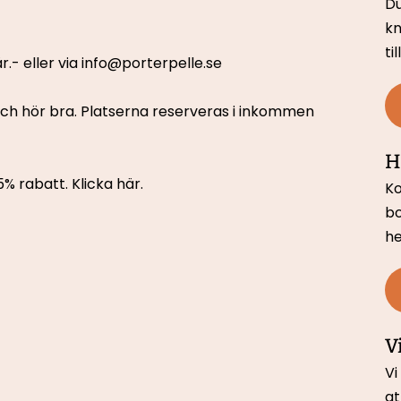
Du
kn
ti
r.- eller via info@porterpelle.se
 och hör bra. Platserna reserveras i inkommen 
H
5% rabatt. 
Klicka här.
Ko
bo
he
V
Vi
at