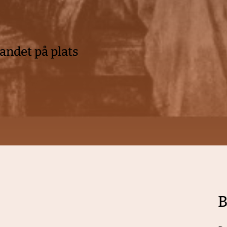
bandet på plats
B