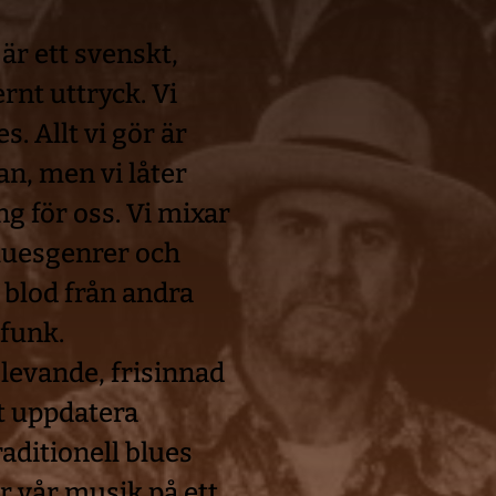
r ett svenskt, 
nt uttryck. Vi 
. Allt vi gör är 
an, men vi låter 
g för oss. Vi mixar 
luesgenrer och 
 blod från andra 
 funk.
evande, frisinnad 
t uppdatera 
aditionell blues 
r vår musik på ett 