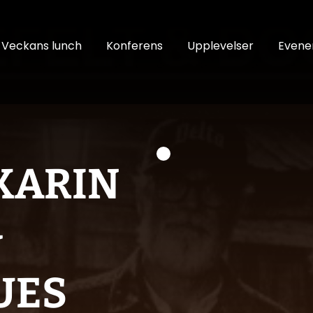
Veckans lunch
Konferens
Upplevelser
Even
 KARIN
&
UES