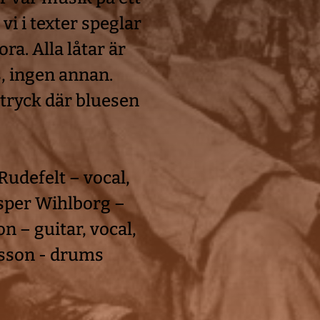
i i texter speglar 
ora. Alla låtar är 
, ingen annan. 
tryck där bluesen 
udefelt – vocal, 
sper Wihlborg – 
 – guitar, vocal, 
usson - drums