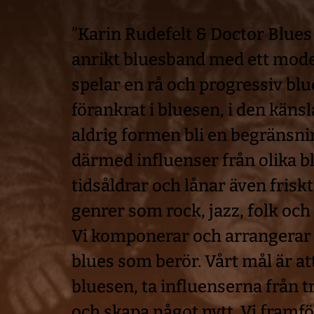
”Karin Rudefelt & Doctor Blues ä
anrikt bluesband med ett moder
spelar en rå och progressiv blues
förankrat i bluesen, i den känsl
aldrig formen bli en begränsnin
därmed influenser från olika b
tidsåldrar och lånar även friskt
genrer som rock, jazz, folk och
Vi komponerar och arrangerar l
blues som berör. Vårt mål är at
bluesen, ta influenserna från tr
och skapa något nytt. Vi framfö