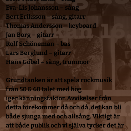
Eva-Lis Johansson – sång
Bert Eriksson – sång, gitarr
Thomas Andersson – keyboard
Jan Borg – gitarr
Rolf Schöneman – bas
Lars Berglund – gitarr
Hans Göbel – sång, trummor
Grundtanken är att spela rockmusik 
från 50 & 60 talet med hög 
igenkänningsfaktor. Avvikelser från 
detta förekommer då och då, det kan bli 
både sjunga med och allsång. Viktigt är 
att både publik och vi själva tycker det är 