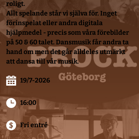
roligt.
Allt spelande står vi själva för. Inget 
förinspelat eller andra digitala 
hjälpmedel - precis som våra förebilder 
på 50 & 60 talet. Dansmusik får andra ta 
hand om men det går alldeles utmärkt 
att dansa till vår musik.
19/7-2026
16:00
Fri entré