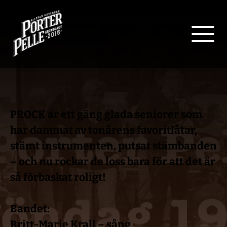
PROCK
 är ett gäng glada seniorer som 
har dammat av tonårens favoritlåtar, 
stämt instrumenten, putsat stämbanden 
– och nu 
rockar de loss bara för att det är 
så förbaskat roligt!
Bandet:
Britt-Marie Krall – sång