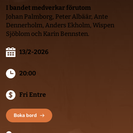
I bandet medverkar förutom
Johan Palmborg, Peter Albäär, Ante 
Dennerholm, Anders Ekholm, Wispen 
Sjöblom och Karin Bennsten. 
13/2-2026
20:00
Fri Entre 
Boka bord