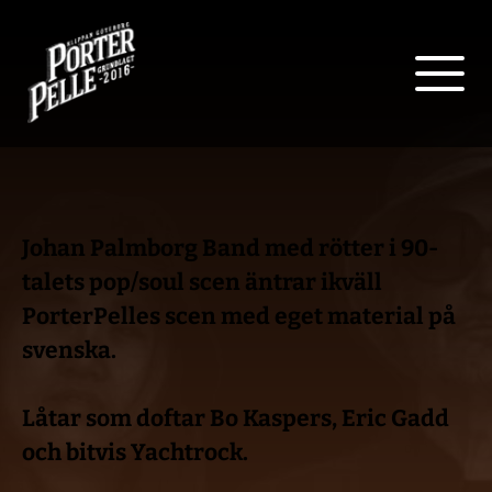
Johan Palmborg Band med rötter i 90-
talets pop/soul scen äntrar ikväll 
PorterPelles scen med eget material på 
svenska.
Låtar som doftar Bo Kaspers, Eric Gadd 
och bitvis Yachtrock.