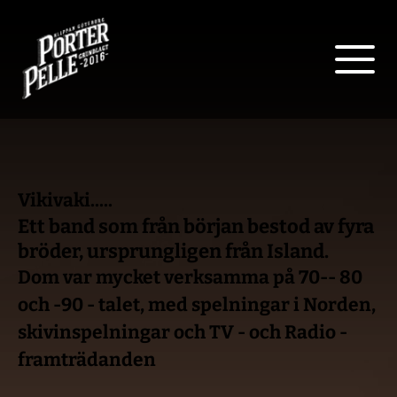
Vikivaki..... 
Ett band som från början bestod av fyra 
bröder, ursprungligen från Island.
Dom var mycket verksamma på 70-- 80 
och -90 - talet, med spelningar i Norden, 
skivinspelningar och TV - och Radio - 
framträdanden