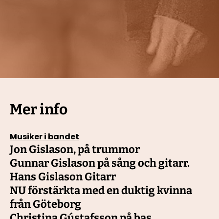
Mer info
Musiker i bandet
Jon Gislason, på trummor
Gunnar Gislason på sång och gitarr.
Hans Gislason Gitarr
NU förstärkta med en duktig kvinna 
från Göteborg
Christina Gústafsson på bas 