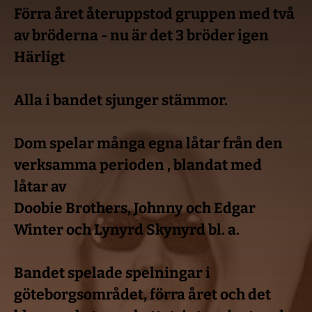
Förra året återuppstod gruppen med två 
av bröderna - nu är det 3 bröder igen 
Härligt 
Alla i bandet sjunger stämmor.
Dom spelar många egna låtar från den 
verksamma perioden , blandat med 
låtar av
Doobie Brothers, Johnny och Edgar 
Winter och Lynyrd Skynyrd bl. a.
Bandet spelade spelningar i 
göteborgsområdet, förra året och det 